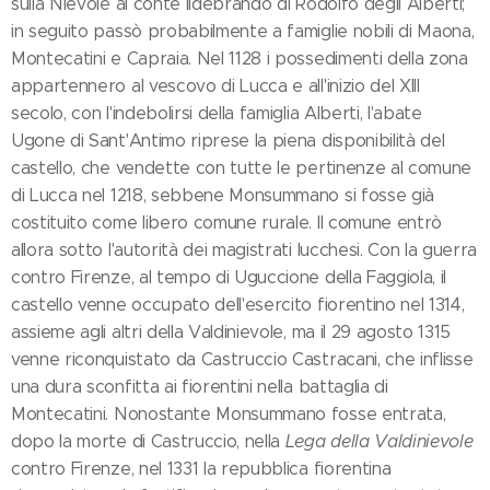
sulla Nievole al conte Ildebrando di Rodolfo degli Alberti;
in seguito passò probabilmente a famiglie nobili di Maona,
Montecatini e Capraia. Nel 1128 i possedimenti della zona
appartennero al vescovo di Lucca e all'inizio del XIII
secolo, con l'indebolirsi della famiglia Alberti, l'abate
Ugone di Sant'Antimo riprese la piena disponibilità del
castello, che vendette con tutte le pertinenze al comune
di Lucca nel 1218, sebbene Monsummano si fosse già
costituito come libero comune rurale. Il comune entrò
allora sotto l'autorità dei magistrati lucchesi. Con la guerra
contro Firenze, al tempo di Uguccione della Faggiola, il
castello venne occupato dell'esercito fiorentino nel 1314,
assieme agli altri della Valdinievole, ma il 29 agosto 1315
venne riconquistato da Castruccio Castracani, che inflisse
una dura sconfitta ai fiorentini nella battaglia di
Montecatini. Nonostante Monsummano fosse entrata,
dopo la morte di Castruccio, nella
Lega della Valdinievole
contro Firenze, nel 1331 la repubblica fiorentina