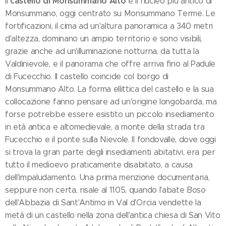
castello di Monsummano Alto
Il
è il nucleo più antico di
Monsummano, oggi centrato su Monsummano Terme. Le
fortificazioni, il cima ad un'altura panoramica a 340 metri
d'altezza, dominano un ampio territorio e sono visibili,
grazie anche ad un'illuminazione notturna, da tutta la
Valdinievole, e il panorama che offre arriva fino al Padule
di Fucecchio. Il castello coincide col borgo di
Monsummano Alto. La forma ellittica del castello e la sua
collocazione fanno pensare ad un'origine longobarda, ma
forse potrebbe essere esistito un piccolo insediamento
in età antica e altomedievale, a monte della strada tra
Fucecchio e il ponte sulla Nievole. Il fondovalle, dove oggi
si trova la gran parte degli insediamenti abitativi, era per
tutto il medioevo praticamente disabitato, a causa
dell'impaludamento. Una prima menzione documentaria,
seppure non certa, risale al 1105, quando l'abate Boso
dell'Abbazia di Sant'Antimo in Val d'Orcia vendette la
metà di un castello nella zona dell'antica chiesa di San Vito